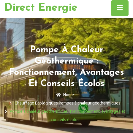
Direct Energie
Pompe À Chaleur
Géothermique :
Fonctionnement, Avantages
Et Conseils Écolos
Home
Chauffage Écologiques
Pompes à chaleur géothermiques
Pompe à chaleur géothermique : fonctionnement, avantages et
conseils écolos