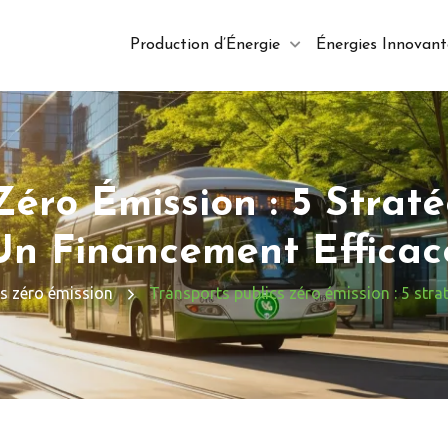
Production d’Énergie
Énergies Innovant
Zéro Émission : 5 Straté
Un Financement Efficac
s zéro émission
Transports publics zéro émission : 5 stra